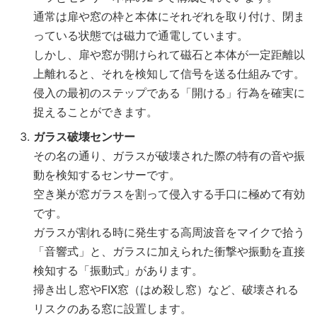
通常は扉や窓の枠と本体にそれぞれを取り付け、閉ま
っている状態では磁力で通電しています。
しかし、扉や窓が開けられて磁石と本体が一定距離以
上離れると、それを検知して信号を送る仕組みです。
侵入の最初のステップである「開ける」行為を確実に
捉えることができます。
ガラス破壊センサー
その名の通り、ガラスが破壊された際の特有の音や振
動を検知するセンサーです。
空き巣が窓ガラスを割って侵入する手口に極めて有効
です。
ガラスが割れる時に発生する高周波音をマイクで拾う
「音響式」と、ガラスに加えられた衝撃や振動を直接
検知する「振動式」があります。
掃き出し窓やFIX窓（はめ殺し窓）など、破壊される
リスクのある窓に設置します。